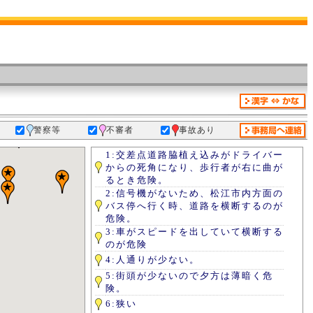
警察等
不審者
事故あり
1:交差点道路脇植え込みがドライバー
からの死角になり、歩行者が右に曲が
るとき危険。
2:信号機がないため、松江市内方面の
バス停へ行く時、道路を横断するのが
危険。
3:車がスピードを出していて横断する
のが危険
4:人通りが少ない。
5:街頭が少ないので夕方は薄暗く危
険。
6:狭い