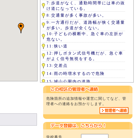
7:歩道がなく、通勤時間帯には車の抜
け道になっている。
8:交通量が多く事故が多い。
9:一方通行だが、道路幅が狭く交通量
が多い。歩道が全くない。
10:子どもの横断中、急ぐ車の左折が
危ない。
11:狭い道
12:押しボタン式信号機だが、急ぐ車
がよく信号無視をする。
13:交差点
14:雨の時増水するので危険
15:城山公園内の道路
16:普段は人通りが少なく不安。通学
時間帯には自転車も通り、道幅がかな
危険箇所の追加情報や運営に関してなど、管
り狭いので車が通ると危険。
理者への連絡をお預かりします。
17:信号なく危険
18:曲がり角が見えにくく、バスも通
るため危険。歩道がなく、車もスピー
ドを出していて危ない。
19:横断歩道
学校番号